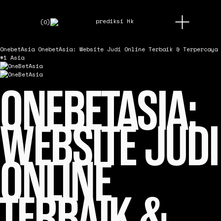
O
(
0
)
p
e
n
OnebetAsia
OnebetAsia: Website Judi Online Terbaik & Terpercaya
M
#1 Asia
e
n
u
ONEBETASIA:
WEBSITE JUDI
ONLINE
TERBAIK &