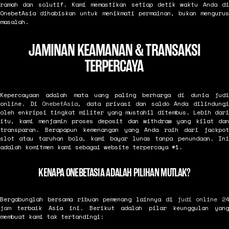
ramah dan solutif. Kami memastikan setiap detik waktu Anda di
OnebetAsia dihabiskan untuk menikmati permainan, bukan mengurus
masalah.
JAMINAN KEAMANAN & TRANSAKSI
TERPERCAYA
Kepercayaan adalah mata uang paling berharga di dunia judi
online. Di
OnebetAsia
, data privasi dan saldo Anda dilindungi
oleh enkripsi tingkat militer yang mustahil ditembus. Lebih dari
itu, kami menjamin proses deposit dan withdraw yang kilat dan
transparan. Berapapun kemenangan yang Anda raih dari jackpot
slot atau taruhan bola, kami bayar lunas tanpa penundaan. Ini
adalah komitmen kami sebagai website terpercaya #1.
KENAPA ONEBETASIA ADALAH PILIHAN MUTLAK?
Bergabunglah bersama ribuan pemenang lainnya di
judi online 24
jam
terbaik Asia ini. Berikut adalah pilar keunggulan yang
membuat kami tak tertandingi: